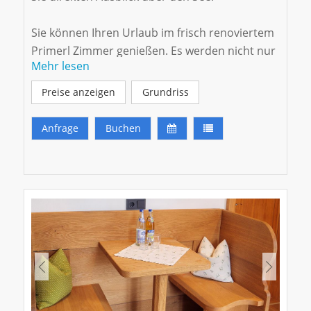
Sie können Ihren Urlaub im frisch renoviertem
Primerl Zimmer genießen. Es werden nicht nur
Mehr lesen
ein modernes Bad und Wohnmöbel vom
Schreiner im Altholzstil eingebaut sondern als
Preise anzeigen
Grundriss
Highlight bekommt es einen Balkon incl.
fantastischen Seeblick..
Anfrage
Buchen
Klicken Sie hier für eine aktuelle Webcam
Aussicht vom Zimmer Primerl.