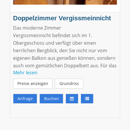
Doppelzimmer Vergissmeinnicht
Das moderne Zimmer
Vergissmeinnicht befindet sich im 1.
Obergeschoss und verfügt über einen
herrlichen Bergblick, den Sie nicht nur vom
eigenen Balkon aus genießen können, sondern
auch vom gemütlichen Doppelbett aus. Für das
Mehr lesen
typisch bayerische Flair wurde Altholz mit
stilsicheren Designelementen kombiniert.
Preise anzeigen
Grundriss
Klicken Sie hier für eine virtuelle Tour.
Anfrage
Buchen