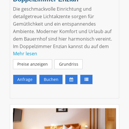
Die geschmackvolle Einrichtung und
detailgetreue Lichtakzente sorgen für
Gemütlichkeit und ein entspannendes
Ambiente. Moderner Komfort und Urlaub auf
dem Bauernhof sind hier harmonisch vereint.
Im Doppelzimmer Enzian kannst du auf dem
Mehr lesen
sonnigen Ostbalkon den Blick in die Berge und
über den See schweifen lassen.
Preise anzeigen
Grundriss
Klicken Sie hier für eine virtuelle Tour.
Anfrage
Buchen