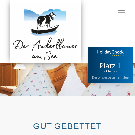
Platz 1
Schliersee
Der Anderlbauer am See
GUT GEBETTET