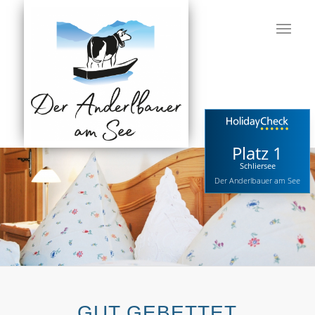
Platz 1
Schliersee
Der Anderlbauer am See
GUT GEBETTET