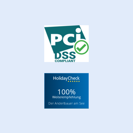
100%
Weiterempfehlung
Der Anderlbauer am See